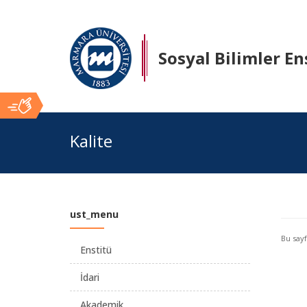
Sosyal Bilimler En
Ana
Kalite
İçerik
ust_menu
Bu say
Enstitü
İdari
Akademik