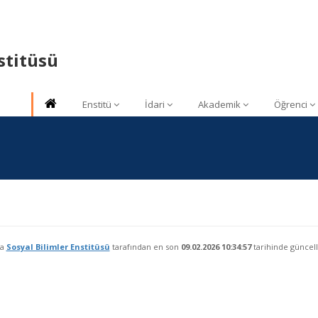
stitüsü
Enstitü
İdari
Akademik
Öğrenci
fa
Sosyal Bilimler Enstitüsü
tarafından en son
09.02.2026 10:34:57
tarihinde güncell