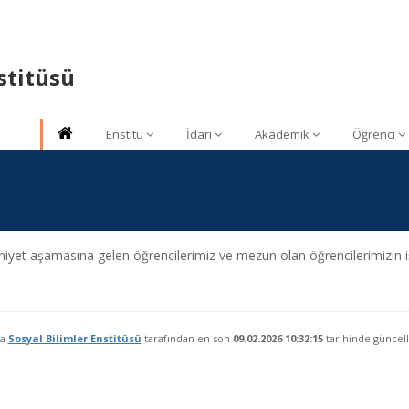
stitüsü
Enstitü
İdari
Akademik
Öğrenci
iyet aşamasına gelen öğrencilerimiz ve mezun olan öğrencilerimizin i
fa
Sosyal Bilimler Enstitüsü
tarafından en son
09.02.2026 10:32:15
tarihinde güncell