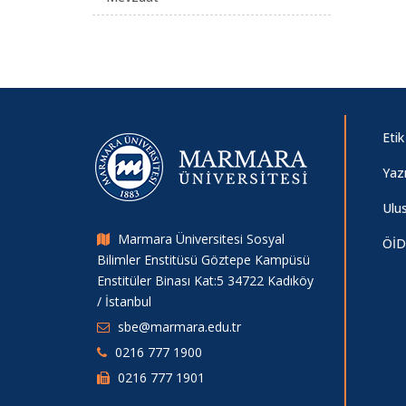
Etik
Yaz
Ulu
Marmara Üniversitesi Sosyal
Öİ
Bilimler Enstitüsü Göztepe Kampüsü
Enstitüler Binası Kat:5 34722 Kadıköy
/ İstanbul
sbe@marmara.edu.tr
0216 777 1900
0216 777 1901