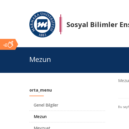
Sosyal Bilimler En
Ana
Mezun
İçerik
Mezun
orta_menu
Genel Bilgiler
Bu say
Mezun
Mevzuat